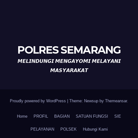
POLRES SEMARANG
𝙈𝙀𝙇𝙄𝙉𝘿𝙐𝙉𝙂𝙄 𝙈𝙀𝙉𝙂𝘼𝙔𝙊𝙈𝙄 𝙈𝙀𝙇𝘼𝙔𝘼𝙉𝙄
𝙈𝘼𝙎𝙔𝘼𝙍𝘼𝙆𝘼𝙏
Proudly powered by WordPress
|
Theme: Newsup by
Themeansar
.
Home
PROFIL
BAGIAN
SATUAN FUNGSI
SIE
PELAYANAN
POLSEK
Hubungi Kami