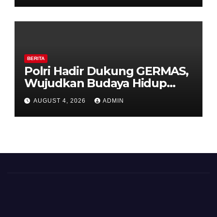
HUT ke-81 Kemerdekaan RI
BERITA
Polri Hadir Dukung GERMAS,
Wujudkan Budaya Hidup
Sehat di Kecamatan Pabelan
AUGUST 4, 2026
ADMIN