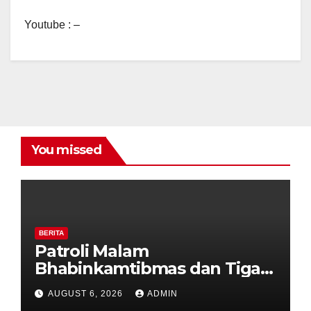
Youtube : –
You missed
BERITA
Patroli Malam
Bhabinkamtibmas dan Tiga
Pilar Kelurahan Ungaran
AUGUST 6, 2026
ADMIN
Perkuat Kamtibmas, Warga