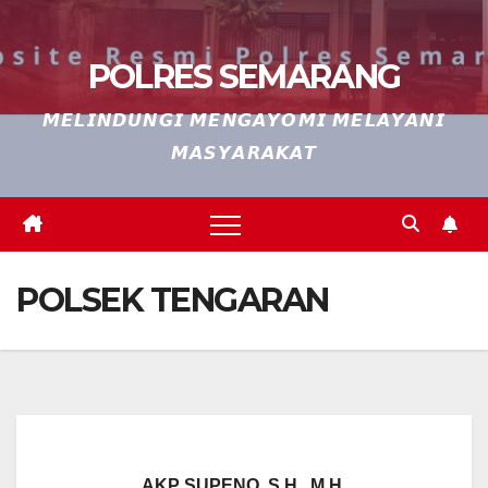
POLRES SEMARANG
𝙈𝙀𝙇𝙄𝙉𝘿𝙐𝙉𝙂𝙄 𝙈𝙀𝙉𝙂𝘼𝙔𝙊𝙈𝙄 𝙈𝙀𝙇𝘼𝙔𝘼𝙉𝙄
𝙈𝘼𝙎𝙔𝘼𝙍𝘼𝙆𝘼𝙏
POLSEK TENGARAN
AKP SUPENO, S.H., M.H.