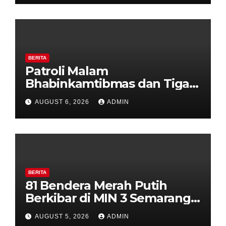
Diajak Aktifkan Ronda
BERITA
Patroli Malam
Bhabinkamtibmas dan Tiga
Pilar Kelurahan Ungaran
AUGUST 6, 2026
ADMIN
Perkuat Kamtibmas, Warga
Diajak Aktifkan Ronda
BERITA
81 Bendera Merah Putih
Berkibar di MIN 3 Semarang,
Bhabinkamtibmas Desa
AUGUST 5, 2026
ADMIN
Timpik Hadiri Peringatan