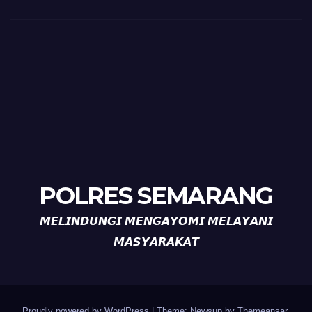
POLRES SEMARANG
𝙈𝙀𝙇𝙄𝙉𝘿𝙐𝙉𝙂𝙄 𝙈𝙀𝙉𝙂𝘼𝙔𝙊𝙈𝙄 𝙈𝙀𝙇𝘼𝙔𝘼𝙉𝙄
𝙈𝘼𝙎𝙔𝘼𝙍𝘼𝙆𝘼𝙏
Proudly powered by WordPress
|
Theme: Newsup by
Themeansar
.