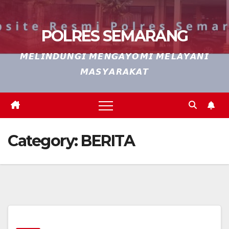
POLRES SEMARANG
𝙈𝙀𝙇𝙄𝙉𝘿𝙐𝙉𝙂𝙄 𝙈𝙀𝙉𝙂𝘼𝙔𝙊𝙈𝙄 𝙈𝙀𝙇𝘼𝙔𝘼𝙉𝙄
𝙈𝘼𝙎𝙔𝘼𝙍𝘼𝙆𝘼𝙏
Category:
BERITA