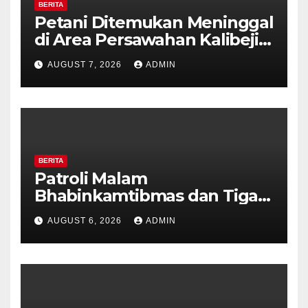
BERITA
Petani Ditemukan Meninggal
di Area Persawahan Kalibeji,
Polisi Pastikan Tidak Ada
AUGUST 7, 2026
ADMIN
Tanda Kekerasan
BERITA
Patroli Malam
Bhabinkamtibmas dan Tiga
Pilar Kelurahan Ungaran
AUGUST 6, 2026
ADMIN
Perkuat Kamtibmas, Warga
Diajak Aktifkan Ronda