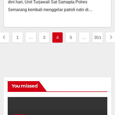
dini hari, Unit Turjawali Sat Samapta Polres
Semarang kembali menggelar patroli rutin di…
Posts
1
…
3
4
5
…
351
navigation
You missed