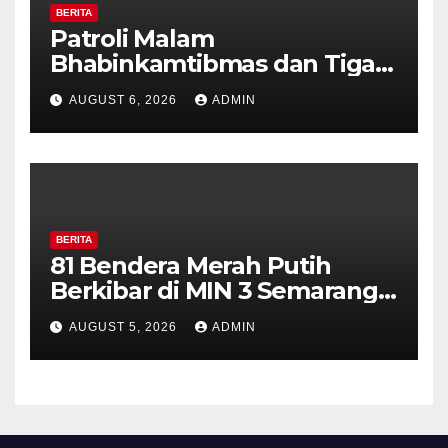
BERITA
Patroli Malam
Bhabinkamtibmas dan Tiga
Pilar Kelurahan Ungaran
AUGUST 6, 2026
ADMIN
Perkuat Kamtibmas, Warga
Diajak Aktifkan Ronda
BERITA
81 Bendera Merah Putih
Berkibar di MIN 3 Semarang,
Bhabinkamtibmas Desa
AUGUST 5, 2026
ADMIN
Timpik Hadiri Peringatan
HUT ke-81 Kemerdekaan RI